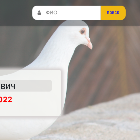
ович
022