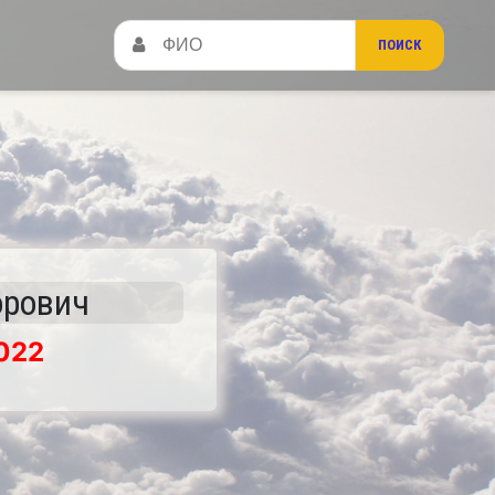
орович
022