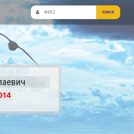
лаевич
014