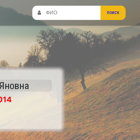
 Яновна
014