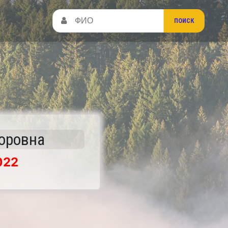
оровна
022