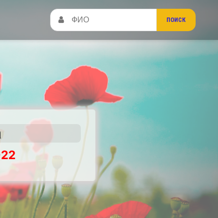
а
022