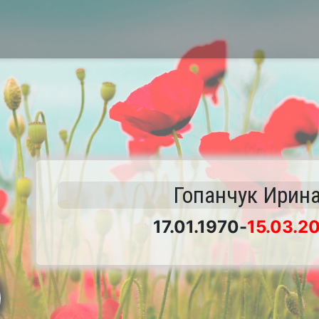
Гопанчук Ирин
17.01.1970
-
15.03.2