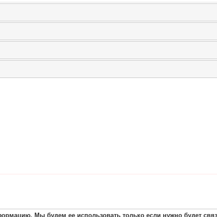
ормацию. Мы будем ее использовать только если нужно будет связа