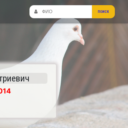
триевич
014