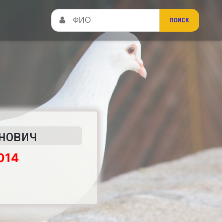
онович
014