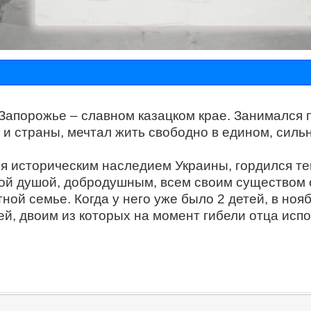
 Запорожье – славном казацком крае. Занимался
и страны, мечтал жить свободно в едином, силь
 историческим наследием Украины, гордился тем
ой душой, добродушным, всем своим существом о
тной семье. Когда у него уже было 2 детей, в но
ей, двоим из которых на момент гибели отца исп