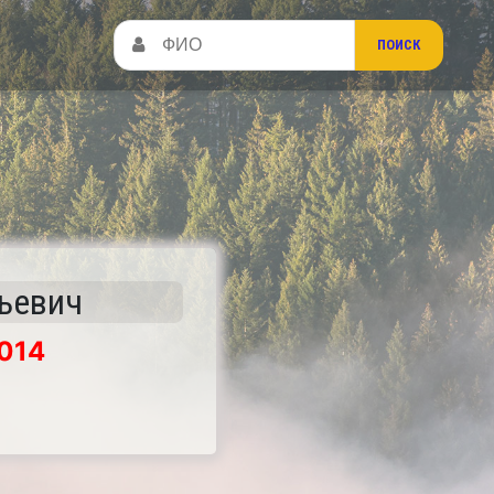
ьевич
014