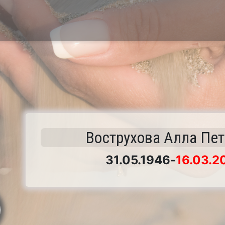
Вострухова Алла Пе
31.05.1946
-
16.03.2