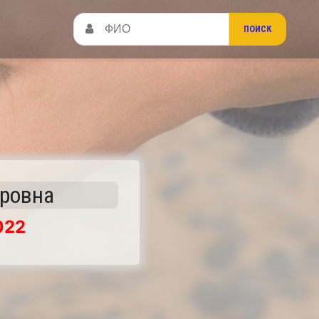
тровна
022