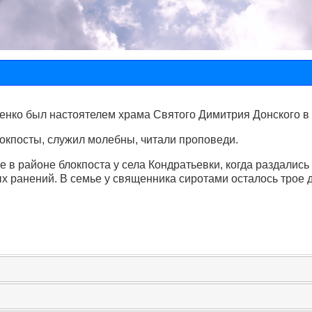
ко был настоятелем храма Святого Димитрия Донского в 
окпосты, служил молебны, читали проповеди.
не в районе блокпоста у села Кондратьевки, когда раздал
х ранений. В семье у священника сиротами осталось трое д