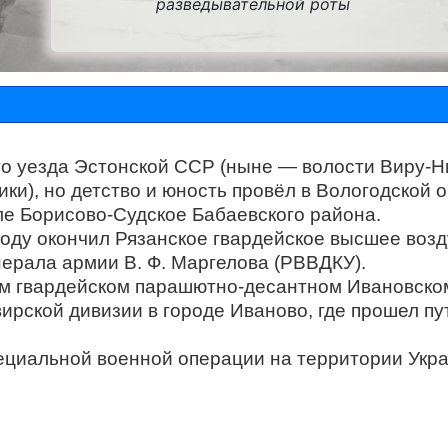
разведывательной роты
го уезда Эстонской ССР (ныне — волости Виру-Н
и), но детство и юность провёл в Вологодской о
ле Борисово-Судское Бабаевского района.
году окончил Рязанское гвардейское высшее воз
ерала армии В. Ф. Маргелова (РВВДКУ).
м гвардейском парашютно-десантном Ивановско
ирской дивизии в городе Иваново, где прошел пу
пециальной военной операции на территории Укр