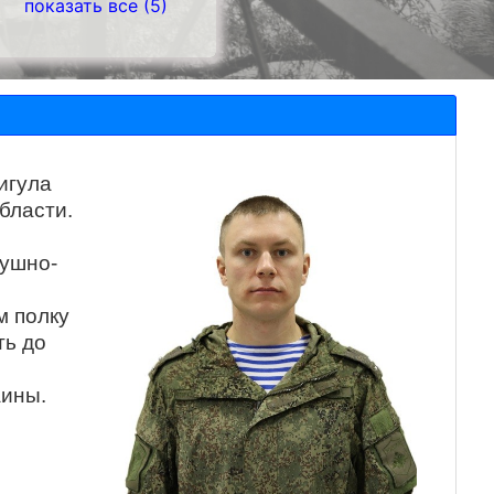
показать все (5)
игула
бласти.
душно-
м полку
ть до
аины.